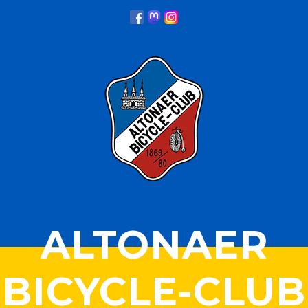
ALTONAER
BICYCLE-CLUB