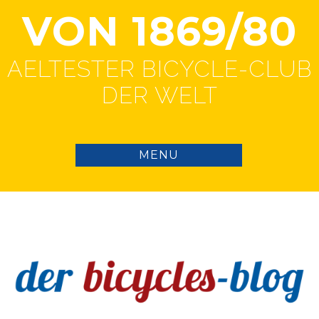
VON 1869/80
AELTESTER BICYCLE-CLUB
DER WELT