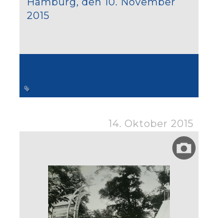
Hamburg, den 10. November
2015
05:09
0 Comments
Fahrradkurier
Buch
London
14. Oktober 2015