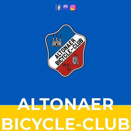
ALTONAER
BICYCLE-CLUB