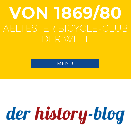
VON 1869/80
AELTESTER BICYCLE-CLUB
DER WELT