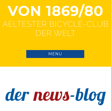
VON 1869/80
AELTESTER BICYCLE-CLUB
DER WELT