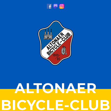
ALTONAER
BICYCLE-CLUB