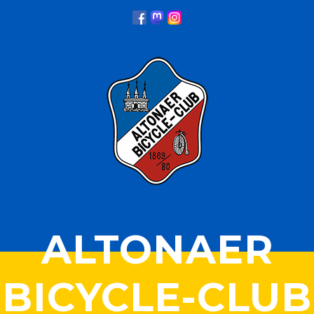
ALTONAER
BICYCLE-CLUB