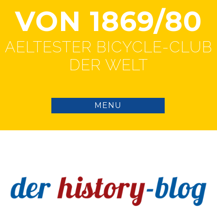
VON 1869/80
AELTESTER BICYCLE-CLUB
DER WELT